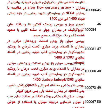
مقایسه شاخص های رادیولوژی شریان کاروتید براکیال در
بیماران - slow flow coronary artery در مقایسه با
400086
45
بیماران NECA در بیمارستان شهید رجایی در بازه زمانی
خرداد 1400 الی دی 1400
46
تعیین بروز و بررسی ریسک فاکتور ها و یافته های
400084
آنژیوگرافیک در بیماران جوان با سکته قلبی با صعود
قطعه st در یک مرکز قلب سطح سوم
بررسی میزان باز بودن استنت وریدهای مرکزی در
بیماران با انسداد ورید مرکزی تحت درمان با رویکرد
400081
47
اندووسکولار در بیمارستان قلب شهید رجایی در فاصله
سالهای 1393 تا 1400
&nbsp;بررسی میزان باز بودن استنت وریدهای مرکزی
در بیماران با انسداد ورید مرکزی تحت درمان با رویکرد
400080
48
اندووسکولار در بیمارستان قلب شهید رجایی در فاصله
سالهای 1393&nbsp;&nbsp;تا 1400
بررسی اثر بخشی مداخله آموزشی &quot;پزشکی ذهن-
400073
49
بدن&quot; بر بیماران تحت بای پس عروق کرونر
بررسی میزان اثر بخشی روش TAVI بر عملکرد بطن چپ
50
400067
و میزان نارسایی دریچه میترال با استفاده از هوش
مصنوعی