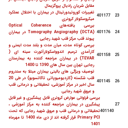
مقابل شریان رادیال پروگزیمال
تغییرات کوروئیدورتینال در بیماران با اختلال عملکرد
401177
23
میکروسکولار کرونری
بررسی یافته‌های Optical Coherence
24
401176
Tomography Angiography (OCTA) در بیماران
پیوند قلب مرکز قلب شهید رجایی
بررسی کوتاه مدت، میان مدت و بلند مدت ایمنی و
کارآمدی ترمیم اندوواسکولارآئورت سینه ای (
401158
25
TEVAR) در بیماران مراجعه کننده به بیمارستان
رجایی تهران بین سال های 1390 تا 1400
توصیف ویژگی های بالینی بیماران مبتلا به سندروم
قلب شکسته (کاردیومیوپاتی تاکاتسوبو) در طی 20
401145
26
سال اخیر در مرکز آموزشی، تحقیقاتی و درمانی قلب
و عروق شهید رجایی
بررسی فراوانی عوارض کرونری قابل پیشگیری و غیر قابل
27
پیشگیری در بیماران مراجعه کننده به مرکز آموزشی ،
401140
تحقیقاتی و درمانی قلب و عروق شهید رجایی که تحت
Primary PCI قرار گرفته اند از دی ماه 1400 تا مهرماه
1401