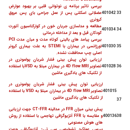
بررسی تاثیر برنامه ی نوتوانی قلبی بر بهبود عوارض
33
401042
عضلانی اسکلتی پس از عمل جراحی بای پس عروق
کرونری
مطالعه و مدلسازی جریان خون در کوارکتاسیون آئورت
401034
34
کودکان قبل و بعد از مداخله درمانی
بررسی پیامد های بالینی کوتاه مدت و میان مدت PCI
35
401030
اورژانسی در بیماران با STEMI به علت بیماری کرونر
اصلی چپ محافظت نشده.
ارزیابی توان پیش بینی فشار شریان پولمونری در
36
401028
تصاویر 4D flow MRI در بیماران مبتلا به VSDبا استفاده
از تکنیک های یادگیری ماشین
ارزیابی توان پیش بینی فشار شریان پولمونری در
401015
تصاویر 4D flow MRI در بیماران مبتلا به VSD با استفاده
از تکنیک های یادگیری ماشین
37
پیش بینی میزان FFR در مدالیته CT-FFR جهت ارزیابی
38
400136
و مقایسه با FFR آنژیوگرافی تهاجمی با استفاده از روش
های هوش مصنوعی
بررسی عملکرد تشخیصی سی تی- آنژیوگرافی جهت