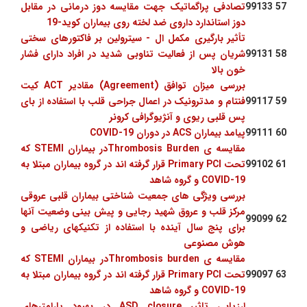
57
99133
تصادفی پراگماتیک جهت مقایسه دوز درمانی در مقابل
دوز استاندارد داروی ضد لخته روی بیماران کوید-19
تأثیر بارگیری مکمل ال - سیترولین بر فاکتورهای سختی
58
99131
شریان پس از فعالیت تناوبی شدید در افراد دارای فشار
خون بالا
بررسی میزان توافق (Agreement) مقادیر ACT کیت
59
99117
فنتام و مدترونیک در اعمال جراحی قلب با استفاده از بای
پس قلبی ریوی و آنژیوگرافی کرونر
60
99111
پیامد بیماران ACS در دوران COVID-19
مقایسه ی Thrombosis Burdenدر بیماران STEMI که
61
99102
تحت Primary PCI قرار گرفته اند در گروه بیماران مبتلا به
COVID-19 و گروه شاهد
بررسی ویژگی های جمعیت شناختی بیماران قلبی عروقی
مرکز قلب و عروق شهید رجایی و پیش بینی وضعیت آنها
99099
62
برای پنج سال آینده با استفاده از تکنیکهای ریاضی و
هوش مصنوعی
مقایسه ی Thrombosis burdenدر بیماران STEMI که
63
99097
تحت Primary PCI قرار گرفته اند در گروه بیماران مبتلا به
COVID-19 و گروه شاهد
ارزیابی تاثیر ASD closure در بهبود پارامترهای