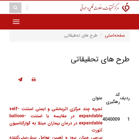
Toggle
vigation
صفحه‌اصلی
طرح های تحقیقاتی
طرح های تحقیقاتی
کد
ردیف
عنوان
رهگیری
تجربه چند مرکزی اثربخشی و ایمنی استنت self-
expandable در مقایسه با استنت balloon-
4040009
1
expandable در درمان بیماران مبتلا به کوارکتاسیون
آئورت
بررسی میزان بروز و تعیین عوامل پیش‌بینی‌کننده