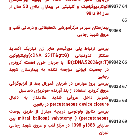
64
99077
اکوکاردیوگرافیک و کلینیکی در بیماران بالای 50 سال از
سال94 تا 98
65
بیمارستان سبز در مرکزآموزشی ،تحقیقاتی و درمانی قلب و
99068
عروق شهید رجایی
بررسی ارتباط پلی مورفیسم های ژن نیتریک اکساید
سنتتاز اندوتلیالی (cDNA.1251T&gt;G)واینترلوکین
66
99042
1B(cDNA.526C&gt;T) با جریان خون اهسته کرونری
در جمعیت ایرانی مراجعه کننده به بیمارستان شهید
رجایی
بررسی بروز عوارض در شریان فمورال بعد از آنژیوگرافی
99038
67
عروق کرونربا استفاده از بند آورنده خونریزی دساسیل
همولیز داخل عروقی شدید علامتدار به دنبال
99035
68
percutaneous device closure در بالغین
بررسی نتایج ولوتومی دریچه میترال از طریق پوست
mitral balloon) valvotomy ) (percutaneous بین
99018
69
سالهای 1388و 1398 در مرکز قلب و عروق شهید رجایی
تهران