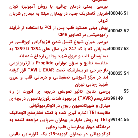
بررسی ایمنی درمان چاقی، با روش آمبولیزه کردن
51
400046
شریان گاستریک چپ، در بیماران مبتلا به بیماری شریان
کرونر.
پیش بینی عملکرد قلب پس از PCI با استفاده از فرآیند
400043
52
رادیومیکس در تصاویر CMR
بررسی میزان شیوع کنسل شدن آنژیوگرافی اورژانسی در
53
400037
بیمارانی که با کد 247 طی سال های 1394 تا 1399 به
بیمارستان قلب و عروق شهید رجایی ارجاع شده اند
مقایسه نتایج و میزان عوارض Proglide با آرتریوتومی
باز جراحی در بیمارانیکه تحت EVAR یا TAVI قرار گرفته
400025
54
اند در مرکز آموزشی تحقیقاتی و درمانی قلب و عروق
شهید رجایی تهران
55
بررسی نتایج تاثیر تعویض دریچه ی آئورت از راه
99149
کاتتریسم (TAVR) بر بهبود شدت رگورژیتاسیون دریچه ی
میترال و هیپرتانسیون ریوی در اکوکاردیوگرافی
مقایسه TBI اندازه گیری شده با کمک فشارسنج اتوماتیک
56
99144
و اTB به روش داپلر در بیماران سرپایی مراجعه کننده به
درمانگاه عروق بیمارستان قلب رجایی
کواگولوپاتی در بیماران کووید-19: یک کارازمایی بالینی