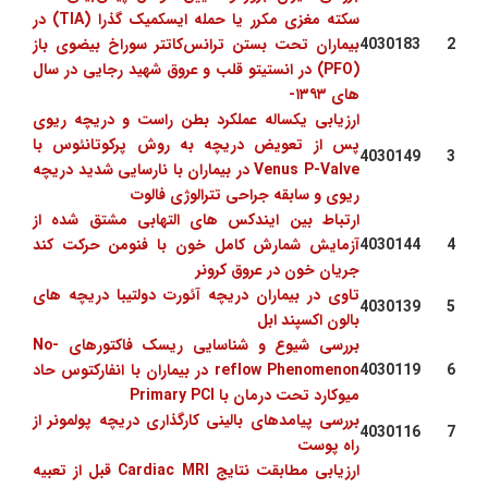
سکته مغزی مکرر یا حمله ایسکمیک گذرا (TIA) در
2
4030183
بیماران تحت بستن ترانس‌کاتتر سوراخ بیضوی باز
(PFO) در انستیتو قلب و عروق شهید رجایی در سال
های ۱۳۹۳-
ارزیابی یکساله عملکرد بطن راست و دریچه ریوی
پس از تعویض دریچه به روش پرکوتانئوس با
4030149
3
Venus P-Valve در بیماران با نارسایی شدید دریچه
ریوی و سابقه جراحی تترالوژی فالوت
ارتباط بین ایندکس های التهابی مشتق شده از
4
4030144
آزمایش شمارش کامل خون با فنومن حرکت کند
جریان خون در عروق کرونر
تاوی در بیماران دریچه آئورت دولتیبا دریچه های
4030139
5
بالون اکسپند ابل
بررسی شیوع و شناسایی ریسک فاکتورهای No-
6
4030119
reflow Phenomenon در بیماران با انفارکتوس حاد
میوکارد تحت درمان با Primary PCI
بررسی پیامدهای بالینی کارگذاری دریچه پولمونر از
4030116
7
راه پوست
ارزیابی مطابقت نتایج Cardiac MRI قبل از تعبیه