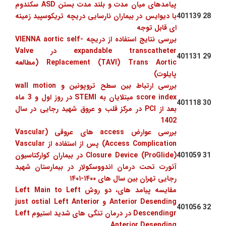
پیامدهای میان مدت و بلند مدت بستن ASD سکندوم
28
401139
با دیوایس در بیماران نارسایی دریچه تریکوسپید زمینه
ای قابل توجه
بررسی نتایج استفاده از دریچه VIENNA aortic self-
expandable transcatheter در Valve
401131
29
Replacement (TAVI) Trans Aortic (مطالعه
پایلوت)
بررسی ارتباط بین سطح تروپونین و wall motion
score index مبتلایان به STEMI در روز اول و 3 ماه
401118
30
بعد از PCI در مرکز قلب و عروق شهید رجایی در سال
1402
بررسی عوارض access های عروقی (Vascular
Access Complication) پس از استفاده از Vascular
31
401059
Closure Device (ProGlide) در بیماران کوارکتاسیون
آئورت تحت درمان اندووسکولار در بیمارستان شهید
رجایی تهران بین سال های ۱۴۰۰-۱۴۰۱
مقایسه پیامد های، دو روش Left Main to Left
Anterior Desending و just ostial Left Anterior
401056
32
Descendingr در درمان تنگی های شدید استیوم Left
Anterior Desending