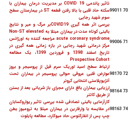
تاثیر پاندمی COVID 19 بر مدیریت درمان بیماران با
70
99011
سکته حاد قلبی با بالا رفتن قطعه ST در بیمارستان سطح
سوم شهید رجایی
بررسی اثر همه گیری COVID19بر مرگ و میر و نتایج
بالینی کوتاه مدت در بیماران مبتلا به Non-ST elevated
acute coronary syndrome مراجعه کننده به اورژانس
99006
71
مرکز درمانی شهید رجایی در بازه زمانی همه گیری در
تاریخ اسفند 1398 و فروردین 1399، یک مطالعه
Prospective Cohort
ارﺗﺒﺎط ﺳﻄﺢ اسید اوریک سرم ﻗﺒﻞ از ﭘﺮوﺳﯿﺠﺮ و بروز
72
98170
ﻋﻮارض ﻗﻠﺒﯽ ﻋﺮوﻗﯽ ﺣﻮاﻟﯽ ﭘﺮوﺳﯿﺠﺮ در ﺑﯿﻤﺎران ﺗﺤﺖ
آنژیوپلاستی انتخابی کرونر
ارزیابی بیماران بالغ دارای مجرای باز شریانی بعد از بستن
98164
73
از طریق کاتتر
کارآزمایی بالینی تصادفی شده بررسی تاثیر ریواروکسابان
74
98163
در مقایسه با وارفارین در بیماران مبتلا به ترومبوز بطن
چپ پس از انفارکتوس حاد میوکارد، مطالعه پایلوت