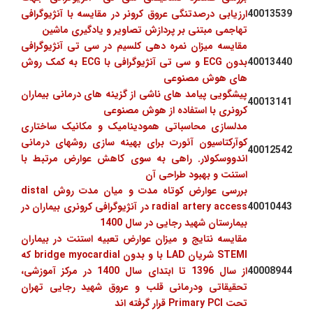
39
400135
ارزیابی درصدتنگی عروق کرونر در مقایسه با آنژیوگرافی
تهاجمی مبتنی بر پردازش تصاویر و یادگیری ماشین
مقایسه میزان نمره دهی کلسیم در سی تی آنژیوگرافی
40
400134
بدون ECG و سی تی آنژیوگرافی با ECG به کمک روش
های هوش مصنوعی
پیشگویی پیامد های ناشی از گزینه های درمانی بیماران
400131
41
کرونری با استفاده از هوش مصنوعی
مدلسازی محاسباتی همودینامیک و مکانیک ساختاری
کوآرکتاسیون آئورت برای بهینه سازی روشهای درمانی
400125
42
اندووسکولار. راهی به سوی کاهش عوارض مرتبط با
استنت و بهبود طراحی آن
بررسی عوارض کوتاه مدت و میان مدت روش distal
43
400104
radial artery access در آنژیوگرافی کرونری بیماران در
بیمارستان شهید رجایی در سال 1400
مقایسه نتایج و میزان عوارض تعبیه استنت در بیماران
STEMI شریان LAD با و بدون bridge myocardial که
44
400089
از سال 1396 تا ابتدای سال 1400 در مرکز آموزشی،
تحقیقاتی ودرمانی قلب و عروق شهید رجایی تهران
تحت Primary PCI قرار گرفته اند