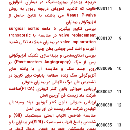
دریچه پولمونر بیوپروستتیک در بیماران تترالوژی
8
4030111
فالوت که کاندید تعویض دریچه ریوی به روش
Venus P-valve می باشند، با نتایج حاصل از
انژیوگرافی بیماران
بررسی نتایج پیگیری 6 ماهه surgical aortic
valve replacement در مقایسه با transaortic
4030107
9
valve implantation در بیماران مبتلا به تنگی شدید
آئورت و افت کسر جهشی بطن چپ
بررسی امکان‌سنجی و بهینه‌سازی تکنیک آنژیوگرافی
پس از مرگ (Post-mortem Angiography) بر
10
4030096
روی جسد سگ و مقایسه آن با یافته های
آنژیوگرافی سگ زنده: مطالعه پایلوت برای کاربرد در
تشخیص علل مرگ ناگهانی در بیماران متوفی
ارزیابی حیوانی بالون کتتر کرونری (PTCA)ساخت
4030047
11
شرکت ماد زیست فن آوربین الملل
ارزیابی حیوانی بالون کتتر کرونری برند رسپندیال
4030038
12
تولیدی شرکت ماد زیست فن آور بین الملل
مقایسه شاخص التهاب ایمنی سیستمیک (SII) و
شاخص پاسخ التهاب سیستمیک (SIRI)در بیماران با و
4030035
13
بدون دایسکشن خود به خودی عروق کرونر در