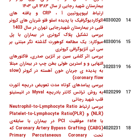
بیمارستان شهید رجایی از سال ۱۳۸۳ الی ۱۴۰۳
ارتباط لیپوپروتیین آ ، CRP و یافته های
14
4030020
اکوکاردیوگرافیک با پدیده اسلو فلو شریان های کرونر
قلبی در بیمارستان شهیدرجایی تهران در سال 1403
بررسی تشکیل پلاک کرونری در بیماران با پل
15
4030016
میوکارد: یک مطالعه کوهورت گذشته نگر مبتنی بر
سی تی آنژیوگرافی کرونری
بررسی اثر کلشی سین بر آنژین صدری, فاکتورهای
التهابی و و استرین طولی بطن چپ در بیماران مبتلا
3020319
16
به پدیده ی جریان خون آهسته در کرونر (slow
coronary flow)
بررسی پیامدهای کوتاه مدت تعویض دریچه آئورت
17
4020299
به روش ترانس کاتتر بادریچه Myval در انیستیتو
قلب شهید رجائی
بررسی ارتباط Neutrophil-to-Lymphocyte Ratio
(NLR) و Platelet-to-Lymphocyte Ratio(PLR)
با rate موفقیت PCI در بیماران با سابقه‌ی
18
4020231
Coronary Artery Bypass Grafting (CABG) که
تحت Primary Percutaneous Coronary