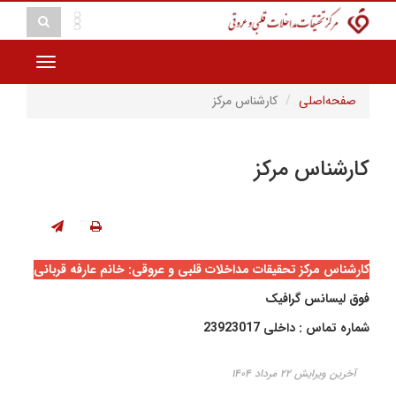
Toggle
vigation
صفحه‌اصلی
کارشناس مرکز
کارشناس مرکز
کارشناس مرکز تحقیقات مداخلات قلبی و عروقی: خانم عارفه قربانی
فوق لیسانس گرافیک
شماره تماس : داخلی 23923017
آخرین ویرایش ۲۲ مرداد ۱۴۰۴