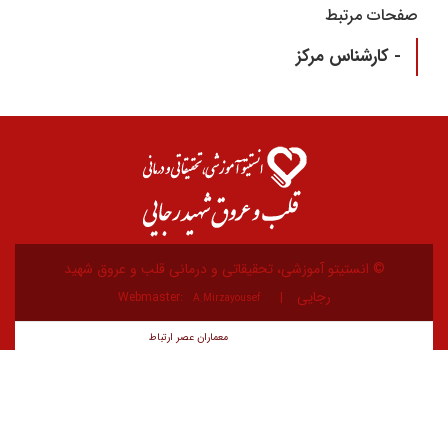
صفحات مرتبط
- کارشناس مرکز
© انستیتو آموزشی، تحقیقاتی و درمانی قلب و عروق شهید
رجایی
Webmaster:
A.Mirzayousef
معماران عصر‌ ارتباط
توسعه و طراحی: